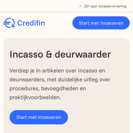
Verder naar navigatie
Ga naar hoofdinhoud
Footer
20+ jaar incasso-ervaring
Start met incasseren
Incasso & deurwaarder
Verdiep je in artikelen over incasso en
deurwaarders, met duidelijke uitleg over
procedures, bevoegdheden en
praktijkvoorbeelden.
Start met incasseren