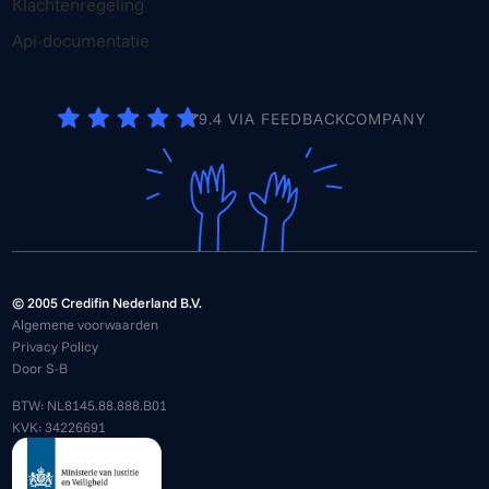
Klachtenregeling
Api-documentatie
9.4 VIA FEEDBACKCOMPANY
© 2005 Credifin Nederland B.V.
Algemene voorwaarden
Privacy Policy
Door S-B
BTW: NL8145.88.888.B01
KVK: 34226691