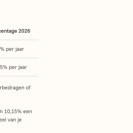
centage 2026
% per jaar
5% per jaar
urbedragen of
van 10,15% een
el van je