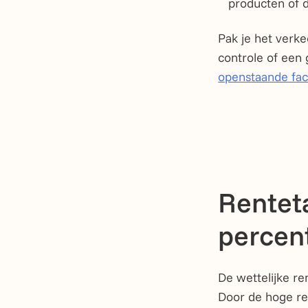
producten of d
Pak je het verke
controle of een 
openstaande fac
Renteta
percen
De wettelijke r
Door de hoge ren