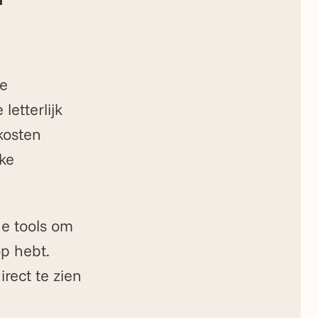
ke
letterlijk
kosten
jke
de tools om
op hebt.
irect te zien