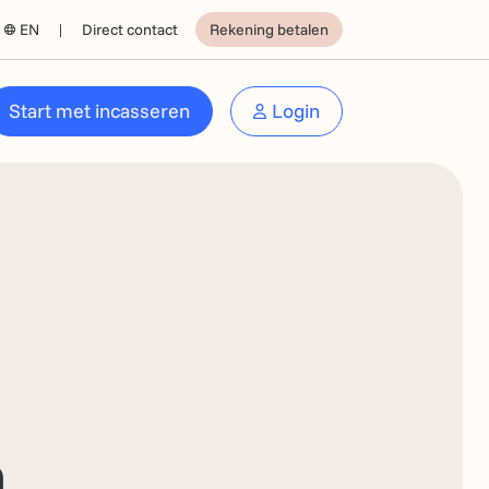
EN
Direct contact
Rekening betalen
Start met incasseren
Login
n