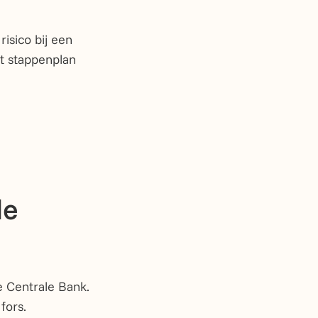
risico bij een
et stappenplan
le
e Centrale Bank.
fors.