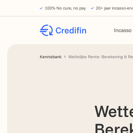
Verder naar navigatie
Ga naar hoofdinhoud
Footer
100% No cure, no pay
20+ jaar incasso-erv
Incasso
Kennisbank
Wettelijke Rente: Berekening & Re
Wette
Bere