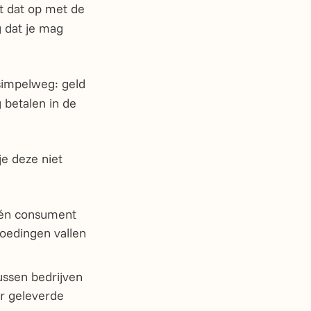
ost dat op met de
g dat je mag
 simpelweg: geld
 betalen in de
je deze niet
 één consument
goedingen vallen
ussen bedrijven
or geleverde