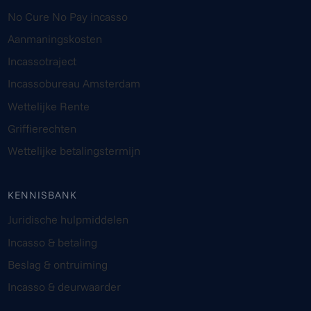
No Cure No Pay incasso
Aanmaningskosten
Incassotraject
Incassobureau Amsterdam
Wettelijke Rente
Griffierechten
Wettelijke betalingstermijn
KENNISBANK
Juridische hulpmiddelen
Incasso & betaling
Beslag & ontruiming
Incasso & deurwaarder