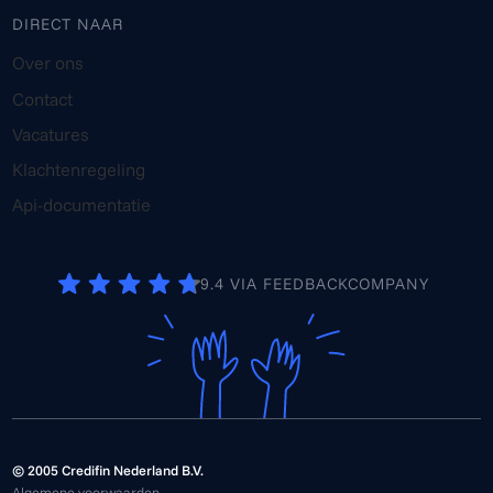
DIRECT NAAR
Over ons
Contact
Vacatures
Klachtenregeling
Api-documentatie
9.4 VIA FEEDBACKCOMPANY
© 2005 Credifin Nederland B.V.
Algemene voorwaarden