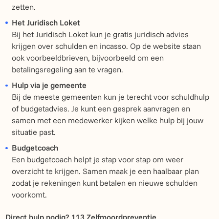
zetten.
Het Juridisch Loket
Bij het Juridisch Loket kun je gratis juridisch advies
krijgen over schulden en incasso. Op de website staan
ook voorbeeldbrieven, bijvoorbeeld om een
betalingsregeling aan te vragen.
Hulp via je gemeente
Bij de meeste gemeenten kun je terecht voor schuldhulp
of budgetadvies. Je kunt een gesprek aanvragen en
samen met een medewerker kijken welke hulp bij jouw
situatie past.
Budgetcoach
Een budgetcoach helpt je stap voor stap om weer
overzicht te krijgen. Samen maak je een haalbaar plan
zodat je rekeningen kunt betalen en nieuwe schulden
voorkomt.
Direct hulp nodig? 113 Zelfmoordpreventie