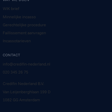
WIK brief
Minnelijke incasso
Gerechtelijke procedure
Faillissement aanvragen
Incassotarieven
CONTACT
info@credifin-nederland.nl
020 345 26 75
Credifin Nederland B.V.
Van Leijenberghlaan 199 D
1082 GG Amsterdam