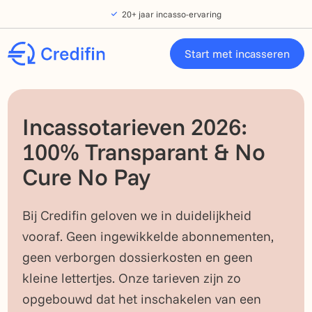
Verder naar navigatie
Ga naar hoofdinhoud
Footer
20+ jaar incasso-ervaring
Start met incasseren
Incassotarieven 2026:
100% Transparant & No
Cure No Pay
Bij Credifin geloven we in duidelijkheid
vooraf. Geen ingewikkelde abonnementen,
geen verborgen dossierkosten en geen
kleine lettertjes. Onze tarieven zijn zo
opgebouwd dat het inschakelen van een