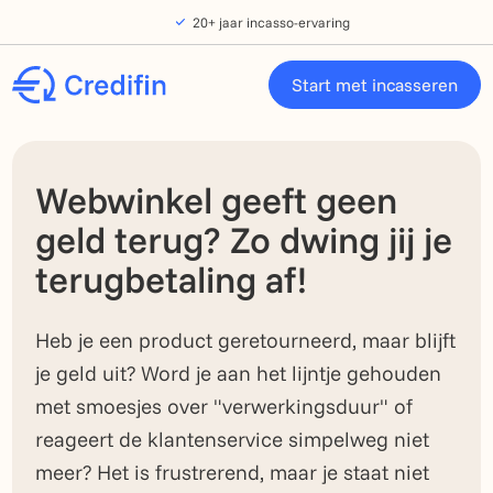
Verder naar navigatie
Ga naar hoofdinhoud
Footer
20+ jaar incasso-ervaring
Start met incasseren
Webwinkel geeft geen
geld terug? Zo dwing jij je
terugbetaling af!
Heb je een product geretourneerd, maar blijft
je geld uit? Word je aan het lijntje gehouden
met smoesjes over "verwerkingsduur" of
reageert de klantenservice simpelweg niet
meer? Het is frustrerend, maar je staat niet