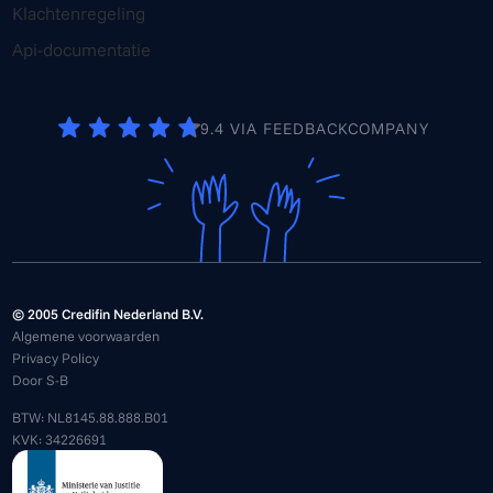
Klachtenregeling
Api-documentatie
9.4 VIA FEEDBACKCOMPANY
© 2005 Credifin Nederland B.V.
Algemene voorwaarden
Privacy Policy
Door S-B
BTW: NL8145.88.888.B01
KVK: 34226691