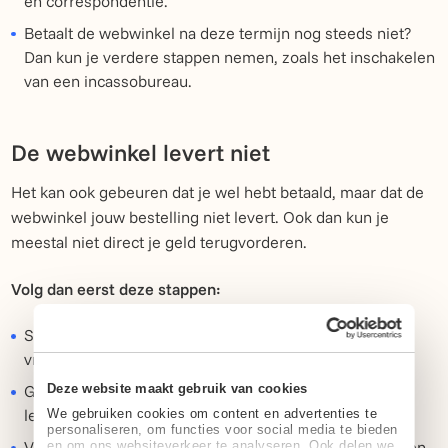
en correspondentie.
Betaalt de webwinkel na deze termijn nog steeds niet?
Dan kun je verdere stappen nemen, zoals het inschakelen
van een incassobureau.
De webwinkel levert niet
Het kan ook gebeuren dat je wel hebt betaald, maar dat de
webwinkel jouw bestelling niet levert. Ook dan kun je
meestal niet direct je geld terugvorderen.
Volg dan eerst deze stappen:
Stuur de webwinkel schriftelijk een bericht waarin je
vraagt om alsnog te leveren.
Deze website maakt gebruik van cookies
Geef de webwinkel een redelijke termijn om alsnog te
leveren, bijvoorbeeld 14 dagen.
We gebruiken cookies om content en advertenties te
personaliseren, om functies voor social media te bieden
Vermeld duidelijk dat je de overeenkomst zult ontbinden
en om ons websiteverkeer te analyseren. Ook delen we