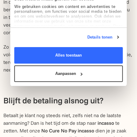
In de laatste aanmaningsbrief maak je helder dat je bereid
We gebruiken cookies om content en advertenties te
bent om de volgende stap te zetten en een incassobureau
personaliseren, om functies voor social media te bieden
en om ons websiteverkeer te analyseren. Ook delen we
in te schakelen als betaling uitblijft. De ervaring leert dat
informatie over uw gebruik van onze site met onze
veel klanten dan alsnog betalen, juist omdat de gevolgen
partners voor social media, adverteren en analyse. Deze
partners kunnen deze gegevens combineren met andere
concreet worden.
informatie die u aan ze heeft verstrekt of die ze hebben
Details tonen
verzameld op basis van uw gebruik van hun services.
Zo geef je je klant een laatste kans om de factuur zélf te
voldoen, zonder hoge incassokosten. Jij behoudt de relatie,
Alles toestaan
terwijl je wel laat zien dat je je debiteurenbeheer serieus
neemt.
Aanpassen
Blijft de betaling alsnog uit?
Betaalt je klant nog steeds niet, zelfs niet na de laatste
aanmaning? Dan is het tijd om de stap naar
incasso
te
zetten. Met onze
No Cure No Pay incasso
dien je je zaak