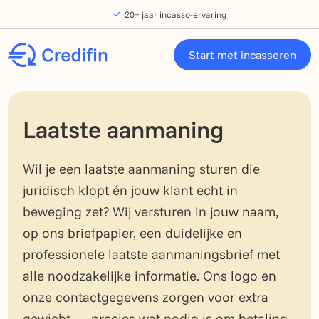
Verder naar navigatie
Ga naar hoofdinhoud
Footer
20+ jaar incasso-ervaring
Start met incasseren
Laatste aanmaning
Wil je een laatste aanmaning sturen die
juridisch klopt én jouw klant echt in
beweging zet? Wij versturen in jouw naam,
op ons briefpapier, een duidelijke en
professionele laatste aanmaningsbrief met
alle noodzakelijke informatie. Ons logo en
onze contactgegevens zorgen voor extra
gewicht — precies wat nodig is om betaling