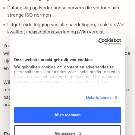
Dataopslag op Nederlandse servers die voldoen aan
strenge ISO normen
Uitgebreide logging van alle handelingen, zoals de Wet
kwaliteit incassodienstverlening (Wki) vereist
Zo weet je dat jouw dossiers niet alleen praktisch goed
worden behandeld, maar ook juridisch en technisch in orde
Deze website maakt gebruik van cookies
zijn. Dat geeft rust richting je eigen organisatie, je klanten
We gebruiken cookies om content en advertenties te
en eventuele toezichthouders.
personaliseren, om functies voor social media te bieden
en om ons websiteverkeer te analyseren. Ook delen we
Wil je meer weten over hoe wij werken binnen de wet en
informatie over uw gebruik van onze site met onze
partners voor social media, adverteren en analyse. Deze
met welke kwaliteitsnormen we rekening houden? Op onze
partners kunnen deze gegevens combineren met andere
informatie die u aan ze heeft verstrekt of die ze hebben
pagina over
No Cure No Pay incasso
lees je meer over
Details tonen
verzameld op basis van uw gebruik van hun services.
onze werkwijze en voorwaarden.
Alles toestaan
De debiteurenomgeving: snel en
Aanpassen