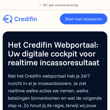
Verder naar navigatie
Ga naar hoofdinhoud
Footer
20+ jaar incasso-ervaring
Start met incasseren
Het Credifin Webportaal:
Uw digitale cockpit voor
realtime incassoresultaat
Met het Credifin webportaal heb je 24/7
inzicht in al je incassodossiers. Je ziet
realtime welke acties we nemen, welke
betalingen binnenkomen en wat de volgende
stap is. Zo houd jij de regie, terwijl wij jouw